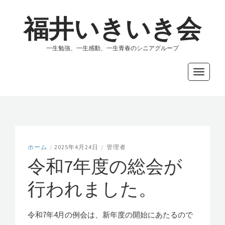
福井いきいき会
一生勉強、一生感動、一生青春のシニアグループ
Toggle
navigati
ホーム
/
2025年4月24日
/
管理者
令和7年度の総会が
行われました。
令和7年4月の例会は、新年度の開始にあたるので