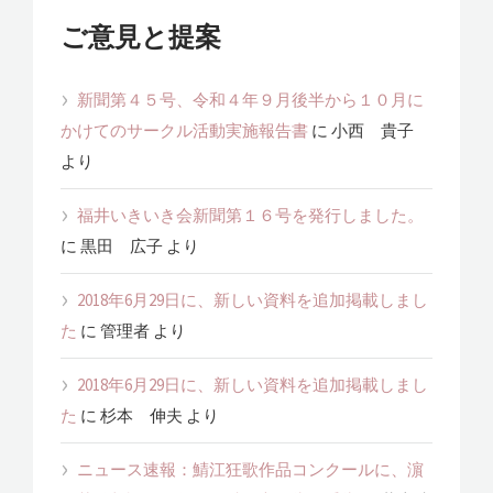
ご意見と提案
新聞第４５号、令和４年９月後半から１０月に
かけてのサークル活動実施報告書
に
小西 貴子
より
福井いきいき会新聞第１６号を発行しました。
に
黒田 広子
より
2018年6月29日に、新しい資料を追加掲載しまし
た
に
管理者
より
2018年6月29日に、新しい資料を追加掲載しまし
た
に
杉本 伸夫
より
ニュース速報：鯖江狂歌作品コンクールに、濵