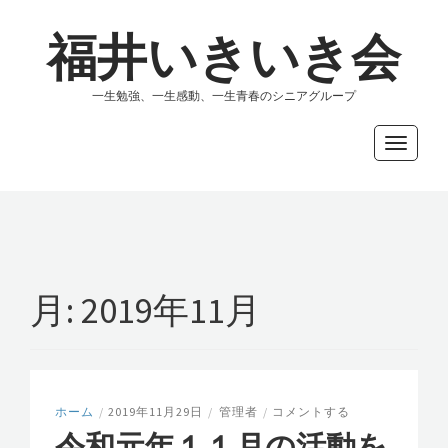
福井いきいき会
一生勉強、一生感動、一生青春のシニアグループ
Toggle
navigati
月:
2019年11月
ホーム
/
2019年11月29日
/
管理者
/
コメントする
令和元年１１月の活動を