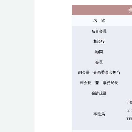
名 称
福
名誉会長
福
相談役
小
顧問
会長
吉
副会長 企画委員会担当
寺
副会長 兼 事務局長
澤
会計担当
酒
〒
エ
事務局
TE