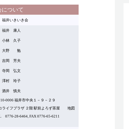
プ
ュ
会について
レ
ー
井いきいき会
ー
ム
ヤ
調
井 康人
ー
節
林 久子
に
大野 勉
は
岡 芳夫
上
下
岡 弘文
矢
村 玲子
印
井 慎夫
キ
910-0006 福井市中央１－９－２９
ー
コライフプラザ ２階 駅前よろず茶屋
地図
を
L 0776-28-6464, FAX 0776-65-6211
使
っ