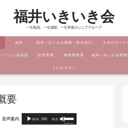
福井いきいき会
一生勉強、一生感動、一生青春のシニアグループ
要
会則
福井いきいき会新聞（毎月発行）
今月のサーク
ジパソコン倶楽部
会員専用
事務局専用
福井いきいき会新聞
うたのサロン
概要
音
ボ
音声案内
00:00
00:00
声
リ