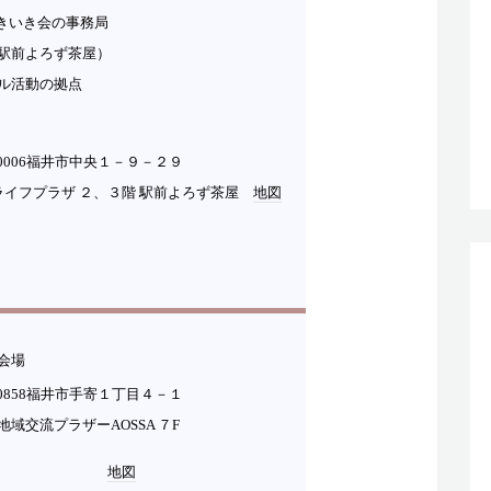
いき会の事務局
駅前よろず茶屋）
ル活動の拠点
-0006福井市中央１－９－２９
ライフプラザ ２、３階 駅前よろず茶屋
地図
会場
-0858福井市手寄１丁目４－１
地域交流プラザーAOSSA ７F
地図