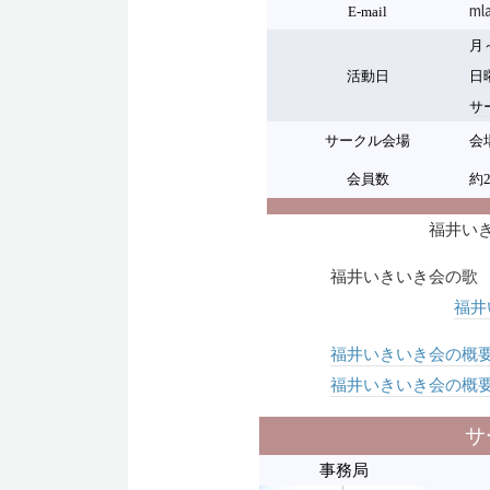
ml
E-mail
月
活動日
日
サ
サークル会場
会
会員数
約
福井い
福井いきいき会の歌
福井
福井いきいき会の概
福井いきいき会の概
サ
事務局