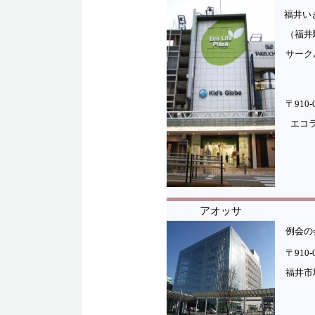
福井いき
（福井
サーク
〒910
エコ
アオッサ
例会の
〒910
福井市