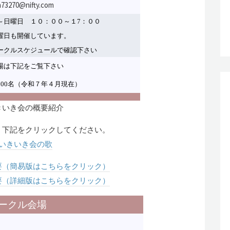
a73270@nifty.com
て
～日曜日 １０：００～１7：００
く
曜日も開催しています。
だ
ークルスケジュール
で確認下さい
さ
い。
場は下記をご覧下さい
200名（令和７年４月現在）
きいき会の概要紹介
 下記をクリックしてください。
いきいき会の歌
要（簡易版はこちらをクリック）
要（詳細版はこちらをクリック）
ークル会場