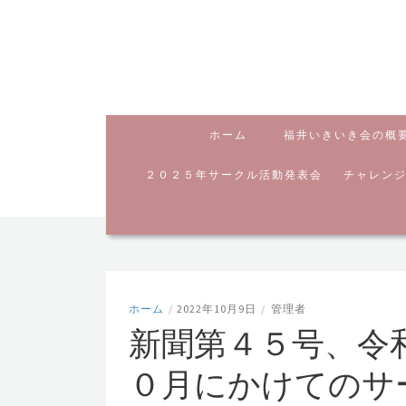
ホーム
福井いきいき会の概
２０２５年サークル活動発表会
チャレン
ホーム
/
2022年10月9日
/
管理者
新聞第４５号、令
０月にかけてのサ