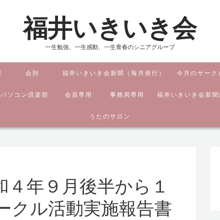
福井いきいき会
一生勉強、一生感動、一生青春のシニアグループ
要
会則
福井いきいき会新聞（毎月発行）
今月のサーク
ジパソコン倶楽部
会員専用
事務局専用
福井いきいき会新聞
うたのサロン
和４年９月後半から１
ークル活動実施報告書