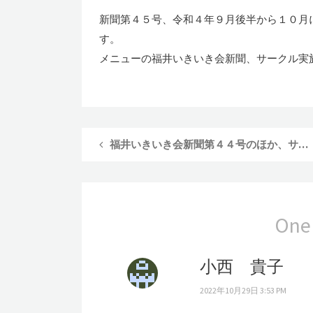
新聞第４５号、令和４年９月後半から１０月
す。
メニューの福井いきいき会新聞、サークル実
福井いきいき会新聞第４４号のほか、サークル実施報告を順次掲載しています。
One
小西 貴子
2022年10月29日 3:53 PM