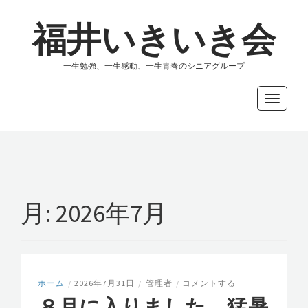
福井いきいき会
一生勉強、一生感動、一生青春のシニアグループ
Toggle
navigati
月:
2026年7月
ホーム
/
2026年7月31日
/
管理者
/
コメントする
８月に入りました。猛暑