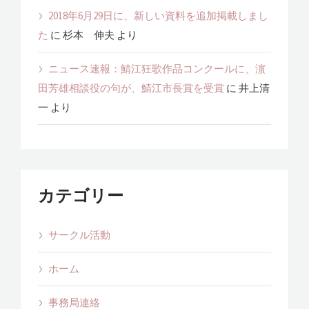
2018年6月29日に、新しい資料を追加掲載しまし
た
に
杉本 伸夫
より
ニュース速報：鯖江狂歌作品コンクールに、濵
田芳雄相談役の句が、鯖江市長賞を受賞
に
井上清
一
より
カテゴリー
サークル活動
ホーム
事務局連絡