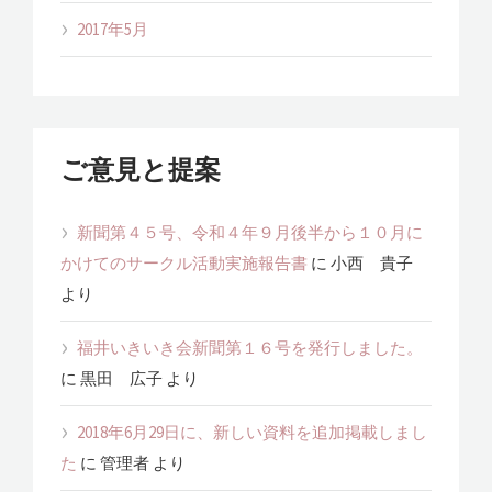
2017年5月
ご意見と提案
新聞第４５号、令和４年９月後半から１０月に
かけてのサークル活動実施報告書
に
小西 貴子
より
福井いきいき会新聞第１６号を発行しました。
に
黒田 広子
より
2018年6月29日に、新しい資料を追加掲載しまし
た
に
管理者
より