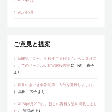
2017年5月
ご意見と提案
新聞第４５号、令和４年９月後半から１０月に
かけてのサークル活動実施報告書
に
小西 貴子
より
福井いきいき会新聞第１６号を発行しました。
に
黒田 広子
より
2018年6月29日に、新しい資料を追加掲載しまし
た
に
管理者
より