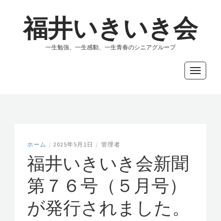
福井いきいき会
一生勉強、一生感動、一生青春のシニアグループ
Toggle
navigati
ホーム
/
2025年5月1日
/
管理者
福井いきいき会新聞
第７６号（５月号）
が発行されました。