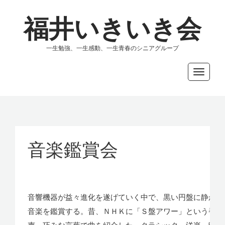
福井いきいき会
一生勉強、一生感動、一生青春のシニアグループ
Toggle
navigati
音楽鑑賞会
音響機器が益々進化を遂げていく中で、黒い円盤に静かに
音楽を鑑賞する。昔、ＮＨＫに「Ｓ盤アワー」という番組