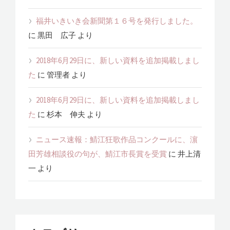
福井いきいき会新聞第１６号を発行しました。
に
黒田 広子
より
2018年6月29日に、新しい資料を追加掲載しまし
た
に
管理者
より
2018年6月29日に、新しい資料を追加掲載しまし
た
に
杉本 伸夫
より
ニュース速報：鯖江狂歌作品コンクールに、濵
田芳雄相談役の句が、鯖江市長賞を受賞
に
井上清
一
より