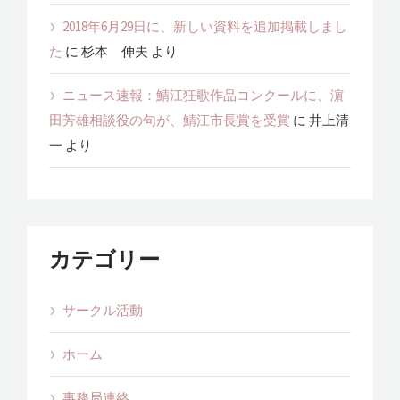
2018年6月29日に、新しい資料を追加掲載しまし
た
に
杉本 伸夫
より
ニュース速報：鯖江狂歌作品コンクールに、濵
田芳雄相談役の句が、鯖江市長賞を受賞
に
井上清
一
より
カテゴリー
サークル活動
ホーム
事務局連絡