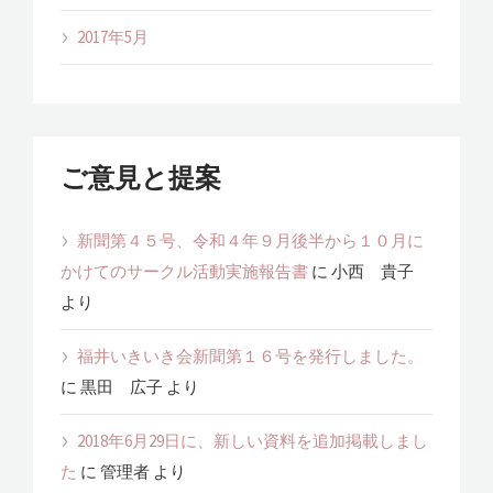
2017年5月
ご意見と提案
新聞第４５号、令和４年９月後半から１０月に
かけてのサークル活動実施報告書
に
小西 貴子
より
福井いきいき会新聞第１６号を発行しました。
に
黒田 広子
より
2018年6月29日に、新しい資料を追加掲載しまし
た
に
管理者
より