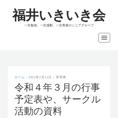
福井いきいき会
一生勉強、一生感動、一生青春のシニアグループ
Toggle
navigati
ホーム
/
2022年2月11日
/
管理者
令和４年３月の行事
予定表や、サークル
活動の資料